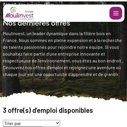
Accueil
Nos dernières offres
Nos dernières offres
Qui sommes-nous ?
Moulinvest, un leader dynamique dans la filière bois en
France. Nous sommes en pleine expansion et à la recherche
Nos sociétés
S
de talents passionnés pour rejoindre notre équipe. Si vous
souhaitez faire partie d’une entreprise innovante et
L’action Moulinvest
M
respectueuse de l’environnement, vous êtes au bon endroit.
Découvrez nos offres d’emploi et rejoignez une aventure où
Actualités
chaque jour est une opportunité d’apprendre et de grandir.
Nous rejoindre
T
Nos filiales
Fr
Catalogue
S
C
Notre équipe commerciale à votre
3 offre(s) d'emploi disponibles
Engl
E
écoute
A