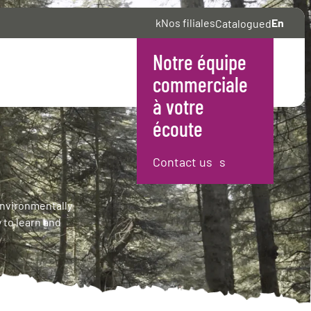
Nos filiales
En
Catalogue
Notre équipe
Français
commerciale
à votre
écoute
Contact us
 environmentally
 to learn and