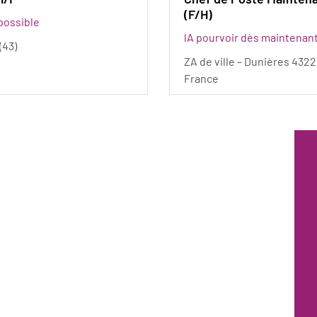
(F/H)
possible
A pourvoir dès maintenan
(43)
ZA de ville – Dunières 4322
France