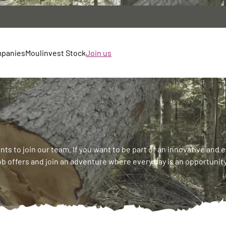
mpanies
Moulinvest Stock
Join us
 Haute-Loire
gie
régnés
nts to join our team. If you want to be part of an innovative and
in
ob offers and join an adventure where every day is an opportunity
athe