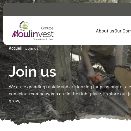
About us
Our Co
Accueil
Join us
Join us
Scierie Moulin in
Moulin Bois Ener
France Bois Imp
We are expanding rapidly and are looking for passionate tale
Technicbois Moul
conscious company, you are in the right place. Explore our j
Scierie Sainte Ag
grow.