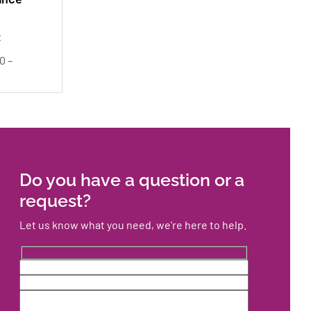
t
0 –
Do you have a question or a
request?
Let us know what you need, we're here to help.