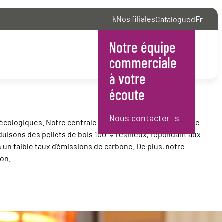
Nos filiales
Fr
Catalogue
Notre équipe
English
commerciale
à votre
écoute
Nous contacter
is écologiques. Notre centrale thermo-électrique innovante
oduisons des
pellets de bois
100 % résineux, répondant aux
un faible taux d’émissions de carbone. De plus, notre
ion.