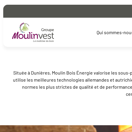
Accueil
Nos sociétés
Moulin Bois Energie
Moulin Bois Ener
Qui sommes-nou
Scierie 
Située à Dunières, Moulin Bois Énergie valorise les sous-
Moulin 
utilise les meilleures technologies allemandes et autric
France 
normes les plus strictes de qualité et de performanc
Technic
cer
Scierie 