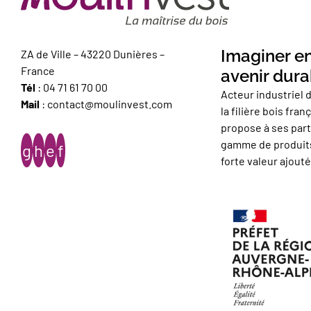
Imaginer e
ZA de Ville – 43220 Dunières –
France
avenir dura
Tél
:
04 71 61 70 00
Acteur industriel 
Mail
:
contact@moulinvest.com
la filière bois fra
propose à ses part
gamme de produits
forte valeur ajouté