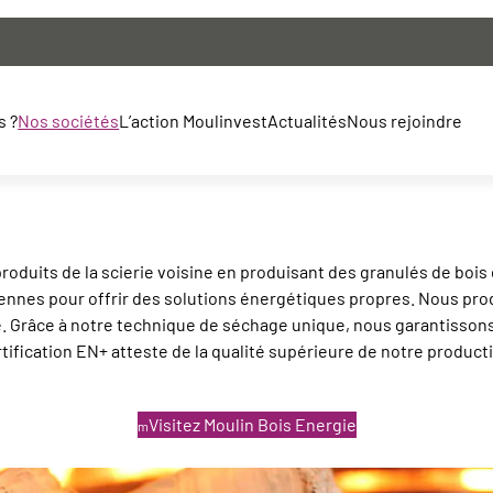
gie
s ?
Nos sociétés
L’action Moulinvest
Actualités
Nous rejoindre
moulin
Agenda
produits de la scierie voisine en produisant des granulés de bo
Bois Energie
Assemblée générale
hiennes pour offrir des solutions énergétiques propres. Nous pr
Bois Imprégnés
Communiqués de presse
e. Grâce à notre technique de séchage unique, nous garantissons 
bois Moulin
Contrat liquidité & Rachat
tification EN+ atteste de la qualité supérieure de notre product
Sainte Agathe
d'Actions
Etats financier
Actions & Droits de Vote du
Visitez Moulin Bois Energie
Capital
Rapports des commissaires aux