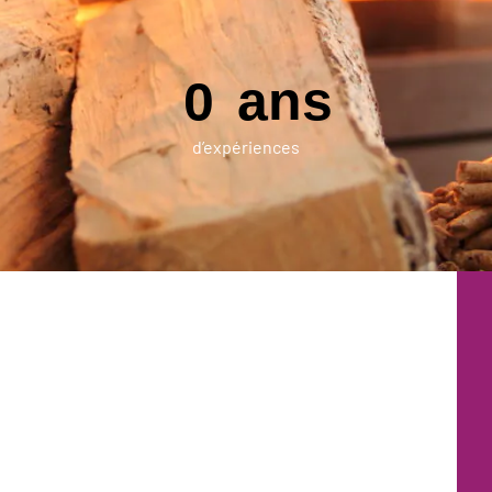
comptes
ans
0
d’expériences