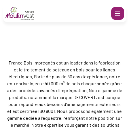
Accueil
Nos sociétés
France Bois Imprégnés
France Bois Imprégnés
Qui sommes-nous ?
Nos sociétés
S
L’action Moulinvest
M
France Bois Imprégnés est un leader dans la fabrication
Actualités
et le traitement de poteaux en bois pour les lignes
électriques. Forte de plus de 80 ans d’expérience, notre
Nous rejoindre
entreprise injecte 40 000 m³ de bois chaque année grâce
T
à des procédés avancés d’imprégnation. Notre gamme de
Nos filiales
Fr
Catalogue
produits, notamment la marque DECOVERT, est conçue
S
C
pour répondre aux besoins d’aménagements extérieurs
Notre équipe commerciale à votre
et est certifiée ISO 9001. Nous proposons également une
Engl
E
gamme dédiée à l’équestre, renforçant notre position sur
écoute
le marché. Notre expertise vous garantit des solutions
A