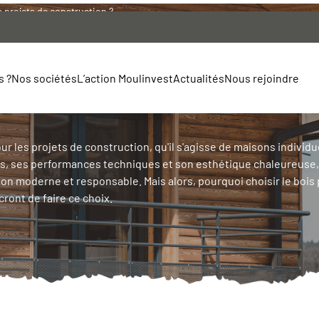
s projets de construction ?
e bois pour vos pro
s ?
Nos sociétés
L’action Moulinvest
Actualités
Nous rejoindre
ur les projets de construction, qu'il s'agisse de maisons individu
, ses performances techniques et son esthétique chaleureuse, 
moulin
Agenda
n moderne et responsable. Mais alors, pourquoi choisir le bois 
Bois Energie
Assemblée générale
cront de faire ce choix.
Bois Imprégnés
Communiqués de presse
bois Moulin
Contrat liquidité & Rachat
Sainte Agathe
d'Actions
Etats financier
Actions & Droits de Vote du
Capital
Rapports des commissaires aux