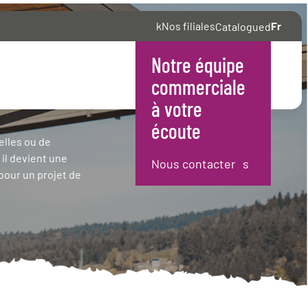
Nos filiales
Fr
Catalogue
jets de
Notre équipe
English
commerciale
à votre
écoute
elles ou de
il devient une
Nous contacter
pour un projet de