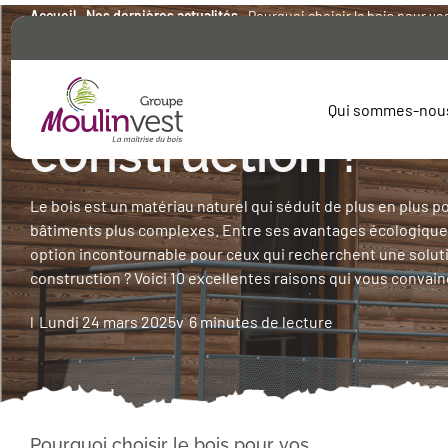
Accueil
Nos dernières actualités
Pourquoi choisir le bois pour vo
Pourquoi choisir l
Qui sommes-nou
construction ?
Le bois est un matériau naturel qui séduit de plus en plus po
bâtiments plus complexes. Entre ses avantages écologiques
Scierie 
option incontournable pour ceux qui recherchent une solutio
Moulin 
construction ? Voici 10 excellentes raisons qui vous convain
France 
Technic
Lundi 24 mars 2025
6 minutes de lecture
Scierie 
Pourquoi choisir le bois pour vos